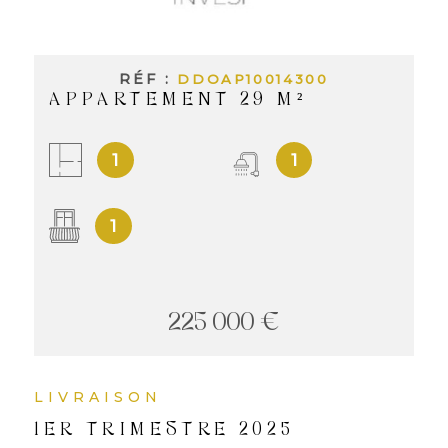
INVES
LOCAT
RÉF :
DDOAP10014300
APPARTEMENT 29 M²
NOS
1
1
LOCA
1
NOS
SERVI
225 000 €
ALERT
LIVRAISON
MAIL
1ER TRIMESTRE 2025