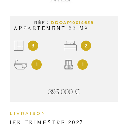
INVES
LOCAT
RÉF :
DDOAP10014639
APPARTEMENT 63 M²
NOS
3
2
LOCA
1
1
NOS
SERVI
395 000 €
ALERT
LIVRAISON
MAIL
1ER TRIMESTRE 2027