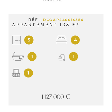
INVES
LOCAT
RÉF :
DCOAP240014556
APPARTEMENT 138 M²
NOS
5
4
LOCA
1
1
NOS
1
SERVI
1 127 000 €
ALERT
MAIL