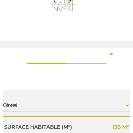
Général
Caractérisque
Valeurs
SURFACE HABITABLE (M²)
138 M²