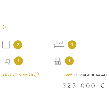
()
2
1
1
1
Réf :
DDOAP10014640
SÉLECTIONNER
325 000 €