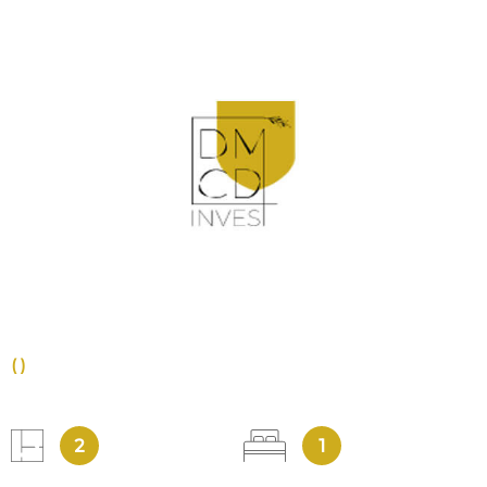
VOIR LE BIEN
()
2
1