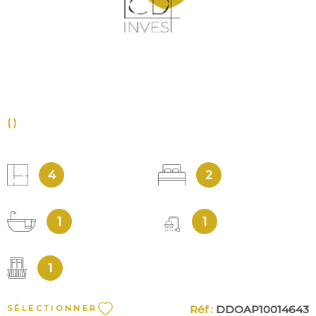
()
4
2
1
1
1
Réf :
DDOAP10014643
SÉLECTIONNER