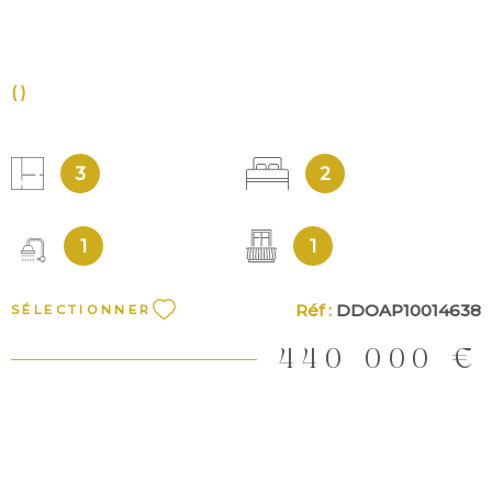
()
3
2
1
1
Réf :
DDOAP10014638
SÉLECTIONNER
440 000 €