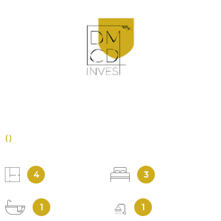
VOIR LE BIEN
()
4
3
1
1