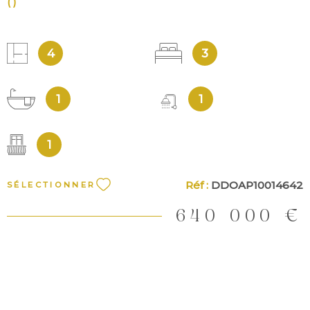
()
4
3
1
1
1
Réf :
DDOAP10014642
SÉLECTIONNER
640 000 €