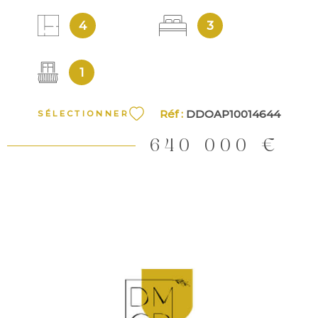
4
3
QUI
SOMM
NOUS
1
Réf :
DDOAP10014644
SÉLECTIONNER
CONT
640 000 €
VOIR LE BIEN