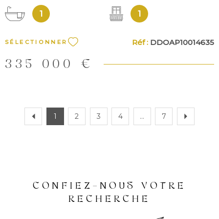
1
1
Réf :
DDOAP10014635
SÉLECTIONNER
335 000 €
1
2
3
4
...
7
CONFIEZ-NOUS VOTRE
RECHERCHE