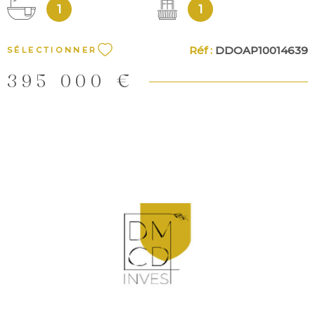
1
1
Réf :
DDOAP10014639
SÉLECTIONNER
395 000 €
VOIR LE BIEN