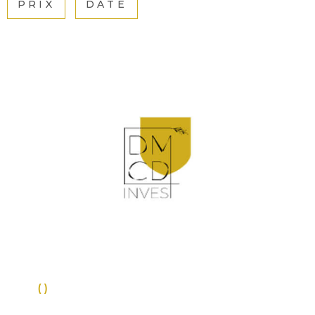
PRIX
DATE
INVES
LOCAT
NOS
LOCA
VOIR LE BIEN
NOS
SERVI
ALERT
MAIL
()