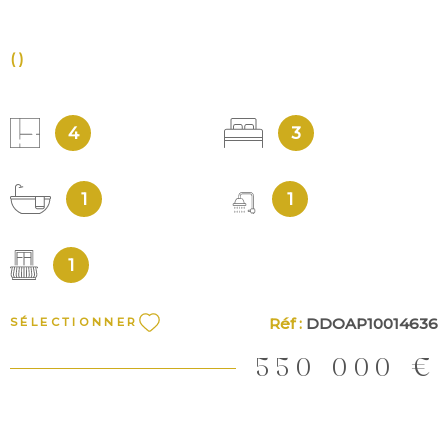
()
4
3
1
1
1
Réf :
DDOAP10014636
SÉLECTIONNER
550 000 €