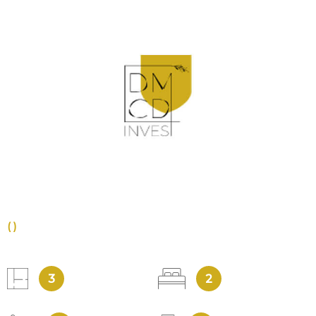
VOIR LE BIEN
()
3
2