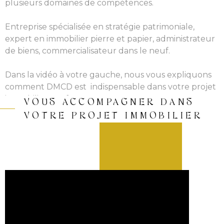
plusieurs domaines de compétences.
Entreprise spécialisée en stratégie patrimoniale,
expert en immobilier pierre et papier, administrateur
de biens, commercialisateur dans le neuf.
Dans la vidéo à votre gauche, nous vous expliquons
comment DMCD est indispensable dans votre projet
immobilier neuf.
VOUS ACCOMPAGNER DANS
VOTRE PROJET IMMOBILIER
Nous avons développé par la suite une activité
d’immobilier dans l’ancien grâce à nos conseillers
experts dans ce domaine.
Au sein de l’agence vous pourrez être
accompagnés également de conseillers en gestion
de patrimoine, pour tous vos projets immobiliers ou
financiers.