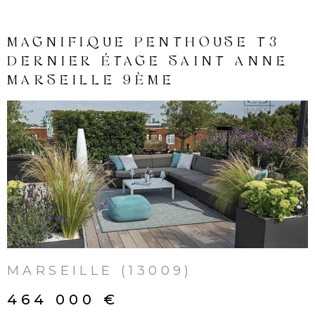
INVES
’EXCEPTION
MAGNIFIQUE PEN
LOCAT
SSE 90 M2 /
DERNIER ÉTAGE 
SEILLE 8ÈME
MARSEILLE 9ÈME
NOS
LOCA
 BIEN
VOIR LE 
NOS
SERVI
08)
MARSEILLE (13009
ALERT
MAIL
464 000 €