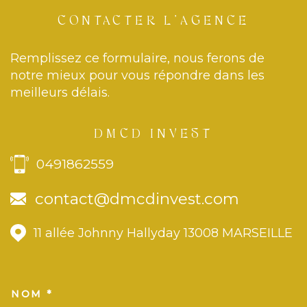
CONTACTER
L'AGENCE
Remplissez ce formulaire, nous ferons de
notre mieux pour vous répondre dans les
meilleurs délais.
DMCD INVEST
0491862559
contact@dmcdinvest.com
11 allée Johnny Hallyday
13008
MARSEILLE
NOM *
TRAD_MELTEM_VOSCOORDONN