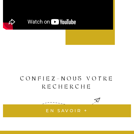
En permanence à votre écoute et dans l'échange
afin de vous rassurer au mieux, nous savons que bien
souvent un projet immobilier est un grand projet
dans une vie alors il est important de le réussir.
Avec DMCD INVEST c’est choisir l’accompagnement
d’un professionnel dans une entreprise à taille
humaine qui a à coeur de faire de votre projet une
vraie réussite.
Bienveillance et transparence sont nos maitre-mots.
CONFIEZ-NOUS VOTRE
RECHERCHE
EN SAVOIR +