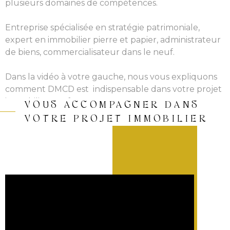
plusieurs domaines de compétences.
Entreprise spécialisée en stratégie patrimoniale,
expert en immobilier pierre et papier, administrateur
de biens, commercialisateur dans le neuf.
Dans la vidéo à votre gauche, nous vous expliquons
comment DMCD est indispensable dans votre projet
immobilier neuf.
VOUS ACCOMPAGNER DANS
VOTRE PROJET IMMOBILIER
Nous avons développé par la suite une activité
d’immobilier dans l’ancien grâce à nos conseillers
experts dans ce domaine.
Au sein de l’agence vous pourrez être
accompagnés également de conseillers en gestion
de patrimoine, pour tous vos projets immobiliers ou
financiers.