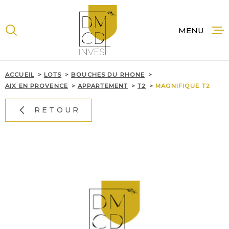
Aller
Aller
Aller
Aller
à
à
au
au
:
la
menu
contenu
MENU
recherche
principal
ACCUE
ACCUEIL
LOTS
BOUCHES DU RHONE
AIX EN PROVENCE
APPARTEMENT
T2
MAGNIFIQUE T2
RETOUR
NOS B
À LA 
NOS
PROG
NEUF