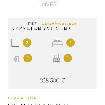
INVES
LOCAT
RÉF :
DDOAP10014628
APPARTEMENT 51 M²
NOS
LOCA
2
1
1
1
NOS
SERVI
358 500 €
ALERT
MAIL
LIVRAISON