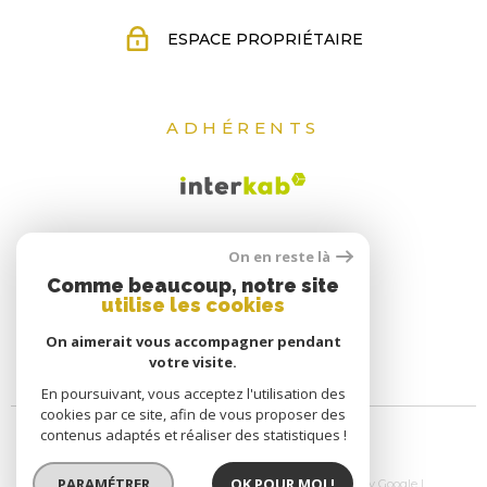
ESPACE PROPRIÉTAIRE
ADHÉRENTS
On en reste là
Comme beaucoup, notre site
utilise les cookies
On aimerait vous accompagner pendant
votre visite.
En poursuivant, vous acceptez l'utilisation des
cookies par ce site, afin de vous proposer des
contenus adaptés et réaliser des statistiques !
PARAMÉTRER
OK POUR MOI !
© 2026 | Tous droits réservés | Traduction powered by Google |