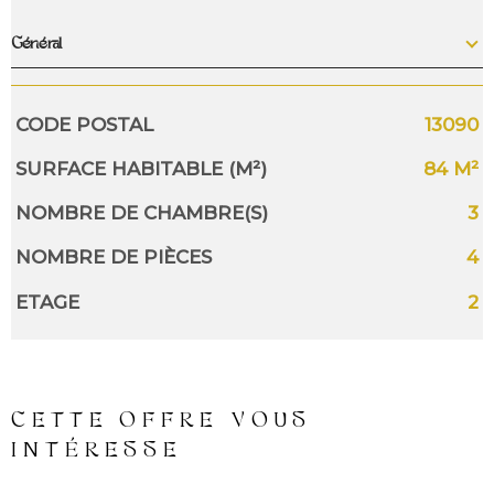
Général
Caractérisque
Valeurs
CODE POSTAL
13090
SURFACE HABITABLE (M²)
84 M²
NOMBRE DE CHAMBRE(S)
3
NOMBRE DE PIÈCES
4
ETAGE
2
CETTE OFFRE
VOUS
INTÉRESSE