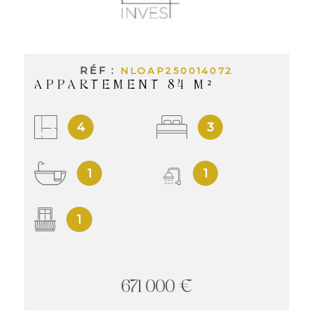
INVES
LOCAT
RÉF :
NLOAP250014072
APPARTEMENT 84 M²
NOS
LOCA
4
3
1
1
NOS
SERVI
1
ALERT
671 000 €
MAIL