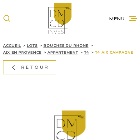
Aller
Aller
Aller
Aller
à
à
au
au
:
la
menu
contenu
MENU
recherche
principal
ACCUE
ACCUEIL
LOTS
BOUCHES DU RHONE
AIX EN PROVENCE
APPARTEMENT
T4
T4 AIX CAMPAGNE
RETOUR
NOS B
À LA 
NOS
PROG
NEUF