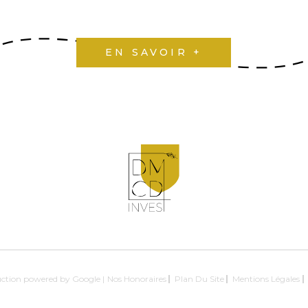
EN SAVOIR +
duction powered by Google |
Nos Honoraires
Plan Du Site
Mentions Légales