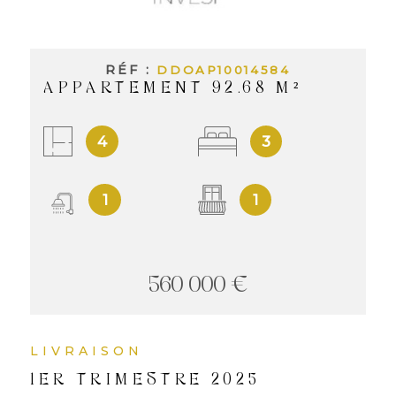
INVES
LOCAT
RÉF :
DDOAP10014584
APPARTEMENT 92.68 M²
NOS
4
3
LOCA
1
1
NOS
SERVI
560 000 €
ALERT
LIVRAISON
MAIL
1ER TRIMESTRE 2025