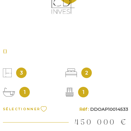
()
3
2
1
1
Réf :
DDOAP10014533
SÉLECTIONNER
450 000 €