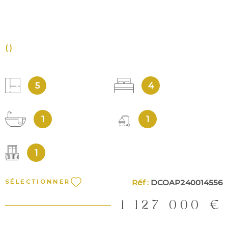
()
5
4
1
1
1
Réf :
DCOAP240014556
SÉLECTIONNER
1 127 000 €