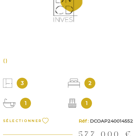
VOIR LE BIEN
()
3
2
1
1
Réf :
DCOAP240014552
SÉLECTIONNER
577 000 €