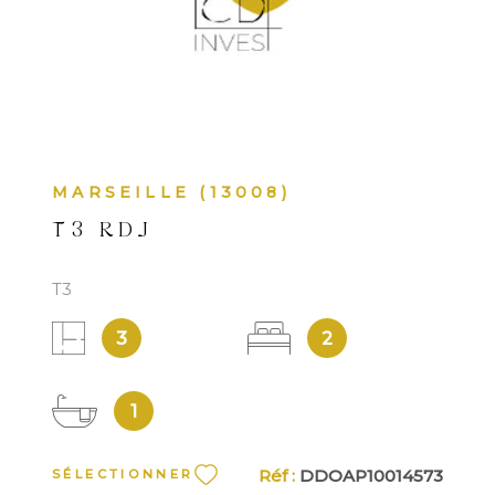
MARSEILLE (13008)
T3 RDJ
T3
3
2
1
Réf :
DDOAP10014573
SÉLECTIONNER