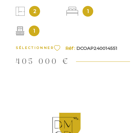
2
1
1
Réf :
DCOAP240014551
SÉLECTIONNER
405 000 €
VOIR LE BIEN