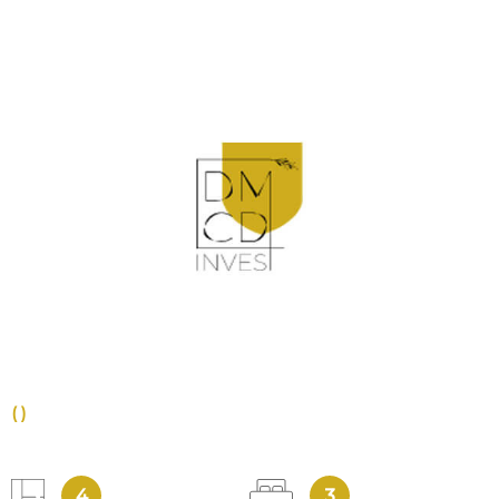
VOIR LE BIEN
()
4
3