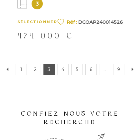
3
Réf :
DCOAP240014526
SÉLECTIONNER
474 000 €
1
2
3
4
5
6
...
9
CONFIEZ-NOUS VOTRE
RECHERCHE