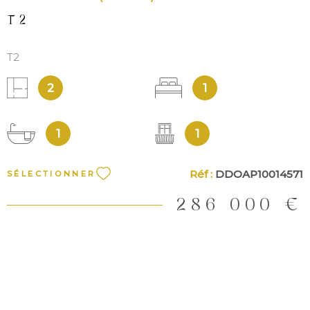
T2
T2
2
1
1
1
Réf :
DDOAP10014571
SÉLECTIONNER
286 000 €