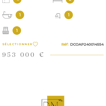
1
1
1
Réf :
DCOAP240014554
SÉLECTIONNER
953 000 €