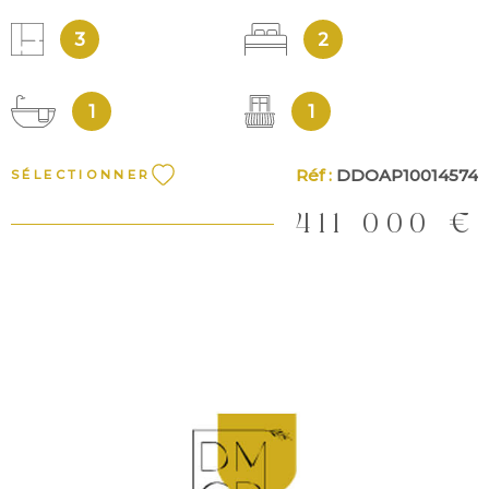
3
2
QUI
SOMM
NOUS
1
1
Réf :
DDOAP10014574
SÉLECTIONNER
CONT
411 000 €
VOIR LE BIEN