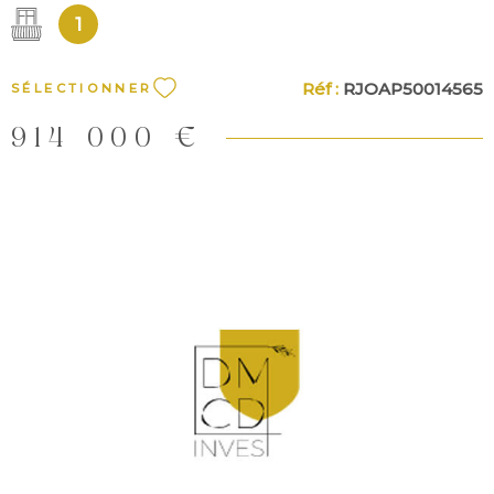
1
Réf :
RJOAP50014565
SÉLECTIONNER
914 000 €
VOIR LE BIEN