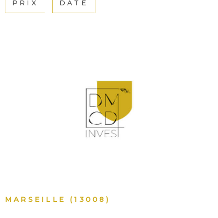
PRIX
DATE
INVES
LOCAT
NOS
LOCA
VOIR LE BIEN
NOS
SERVI
ALERT
MAIL
MARSEILLE (13008)