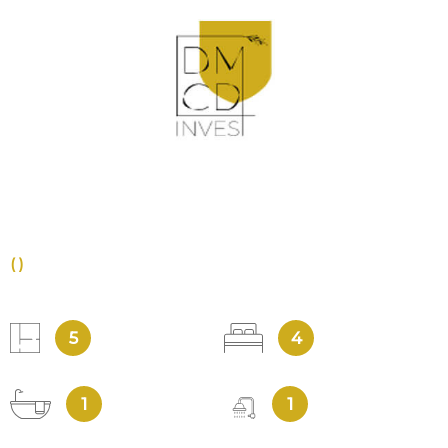
VOIR LE BIEN
()
5
4
1
1