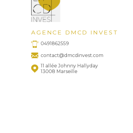
AGENCE DMCD INVEST
0491862559
contact@dmcdinvest.com
11 allée Johnny Hallyday
13008 Marseille