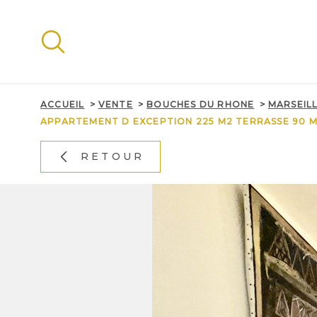
Aller
Aller
Aller
Aller
à
à
au
au
:
la
menu
contenu
recherche
principal
ACCUEIL
VENTE
BOUCHES DU RHONE
MARSEIL
APPARTEMENT D EXCEPTION 225 M2 TERRASSE 90 M
RETOUR