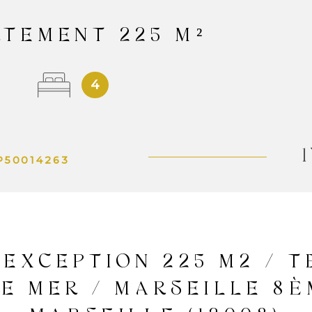
TEMENT 225 M²
4
1
P50014263
EXCEPTION 225 M2 / T
E MER / MARSEILLE 8