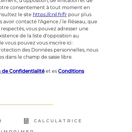
acement, d’opposition, de limitation et de
r votre consentement à tout moment en
sultez le site
https://cnil.fr/fr
pour plus
ès avoir contacté l'Agence / le Réseau, que
as respectés, vous pouvez adresser une
istence de la liste d'opposition au
 vous pouvez vous inscrire ici :
 protection des Données personnelles, nous
s dans le champ de saisie libre.
 de Confidentialité
et es
Conditions
R
CALCULATRICE
IMPRIMER