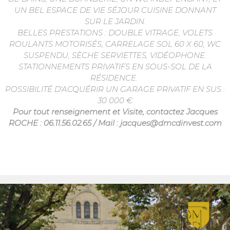
UN BEL ESPACE DE VIE SÉJOUR CUISINE DONNANT
SUR LE JARDIN.
BELLES PRESTATIONS : DOUBLE VITRAGE, VOLETS
ROULANTS MOTORISÉS, CARRELAGE SOL 60 X 60, WC
SUSPENDU, SÈCHE SERVIETTES, VIDÉOPHONE.
STATIONNEMENTS PRIVATIFS EN SOUS-SOL DE LA
RÉSIDENCE.
POSSIBILITÉ D'ACQUÉRIR UN GARAGE PRIVATIF EN SUS :
30 000 €
Pour tout renseignement et Visite, contactez Jacques
ROCHE : 06.11.56.02.65 / Mail : jacques@dmcdinvest.com