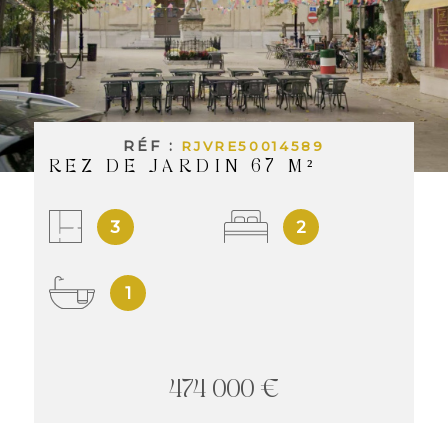
INVES
LOCAT
RÉF :
RJVRE50014589
NOS
REZ DE JARDIN 67 M²
LOCA
3
2
NOS
1
SERVI
474 000 €
ALERT
MAIL