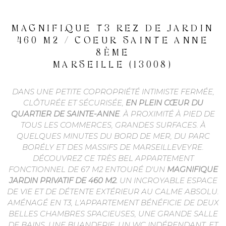
QUI
MAGNIFIQUE T3 REZ DE JARDIN
SOMM
460 M2 / COEUR SAINTE ANNE
NOUS
8ÈME
MARSEILLE (13008)
DANS UNE PETITE COPROPRIÉTÉ INTIMISTE FERMÉE,
CONT
CLÔTURÉE ET SÉCURISÉE,
EN PLEIN CŒUR DU
QUARTIER DE SAINTE-ANNE
. À PROXIMITÉ À PIED DE
TOUS LES COMMERCES, GRANDES SURFACES. À
QUELQUES MINUTES DU BORD DE MER, DU PARC
BORÉLY ET DES MASSIFS DE MARSEILLEVEYRE.
DÉCOUVREZ CE TRÈS BEL APPARTEMENT
FONCTIONNEL DE 67 M2 ENTOURÉ D'UN
MAGNIFIQUE
JARDIN PRIVATIF DE 460 M2.
UN INCROYABLE ESPACE
DE VIE ET DE DÉTENTE EXTÉRIEUR AU CALME ABSOLU.
AMÉNAGÉ EN T3, L'APPARTEMENT BÉNÉFICIE DE DEUX
BELLES CHAMBRES SPACIEUSES, UNE GRANDE SALLE
DE BAINS, UNE BUANDERIE, UN WC INDÉPENDANT, ET