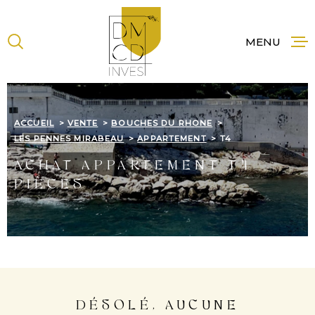
Aller
Aller
Aller
Aller
à
à
au
au
:
la
menu
contenu
MENU
recherche
principal
ACCUE
ACCUEIL
VENTE
BOUCHES DU RHONE
LES PENNES MIRABEAU
APPARTEMENT
T4
ACHAT APPARTEMENT T4
NOS B
À LA 
PIÈCES
NOS
PROG
NEUF
DÉSOLÉ, AUCUNE